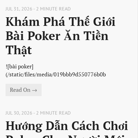
JUL 31, 2026 - 2 MINUTE READ
Khám Phá Thế Giới
Bài Poker Ăn Tiền
Thật
![bài poker]
(/static/files/media/019bbb9d550776b0b
Read On →
JUL 30, 2026 - 2 MINUTE READ
Hướng Dẫn Cách Chơi